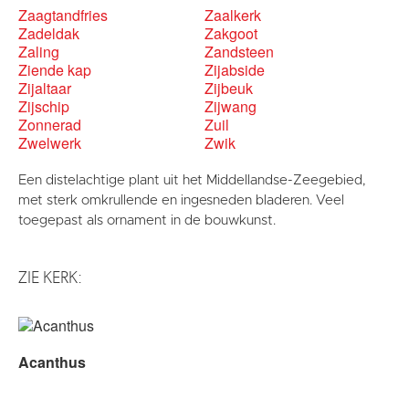
Zaagtandfries
Zaalkerk
Zadeldak
Zakgoot
Zaling
Zandsteen
Ziende kap
Zijabside
Zijaltaar
Zijbeuk
Zijschip
Zijwang
Zonnerad
Zuil
Zwelwerk
Zwik
Een distelachtige plant uit het Middellandse-Zeegebied,
met sterk omkrullende en ingesneden bladeren. Veel
toegepast als ornament in de bouwkunst.
ZIE KERK:
Acanthus