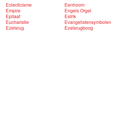
Eclecticisme
Eenhoorn
Empire
Engels Orgel
Epitaaf
Estrik
Eucharistie
Evangelistensymbolen
Ezelsrug
Ezelsrugboog