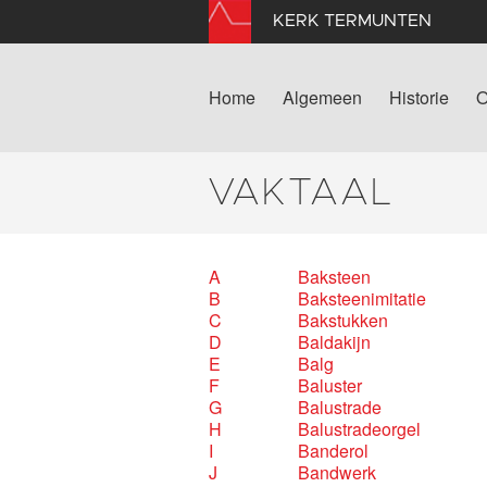
KERK TERMUNTEN
Home
Algemeen
Historie
O
VAKTAAL
A
Baksteen
B
Baksteenimitatie
C
Bakstukken
D
Baldakijn
E
Balg
F
Baluster
G
Balustrade
H
Balustradeorgel
I
Banderol
J
Bandwerk