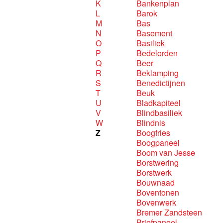
K
Bankenplan
L
Barok
M
Bas
N
Basement
O
Basiliek
P
Bedelorden
Q
Beer
R
Beklamping
S
Benedictijnen
T
Beuk
U
Bladkapiteel
V
Blindbasiliek
W
Blindnis
Z
Boogfries
Boogpaneel
Boom van Jesse
Borstwering
Borstwerk
Bouwnaad
Boventonen
Bovenwerk
Bremer Zandsteen
Briefpaneel