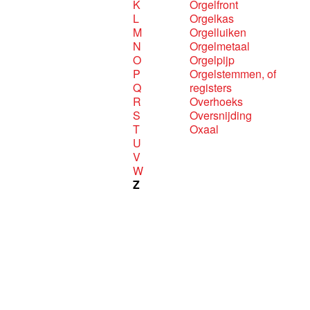
K
Orgelfront
L
Orgelkas
M
Orgelluiken
N
Orgelmetaal
O
Orgelpijp
P
Orgelstemmen, of
Q
registers
R
Overhoeks
S
Oversnijding
T
Oxaal
U
V
W
Z