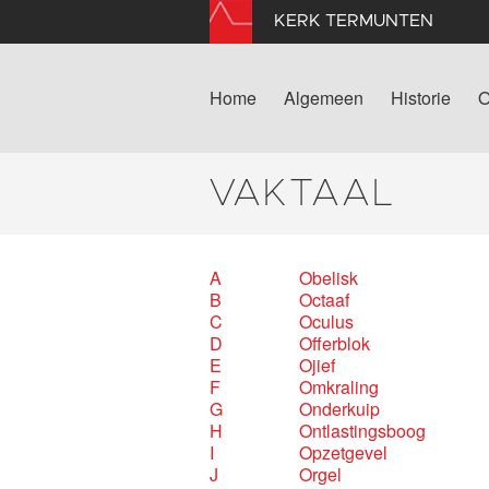
KERK TERMUNTEN
Home
Algemeen
Historie
O
VAKTAAL
A
Obelisk
B
Octaaf
C
Oculus
D
Offerblok
E
Ojief
F
Omkraling
G
Onderkuip
H
Ontlastingsboog
I
Opzetgevel
J
Orgel