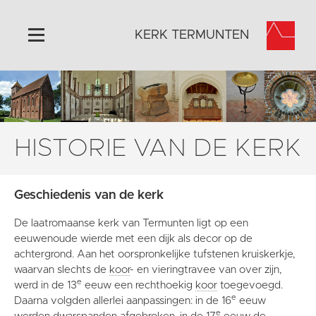
KERK TERMUNTEN
Home
Algemeen
Historie
HISTORIE VAN DE KERK
Omgeving
Activiteiten
Geschiedenis van de kerk
Foto's
De laatromaanse kerk van Termunten ligt op een
Steun ons
eeuwenoude wierde met een dijk als decor op de
Contact
achtergrond. Aan het oorspronkelijke tufstenen kruiskerkje,
waarvan slechts de
koor
- en vieringtravee van over zijn,
Vaktaal
e
werd in de 13
eeuw een rechthoekig
koor
toegevoegd.
e
Daarna volgden allerlei aanpassingen: in de 16
eeuw
e