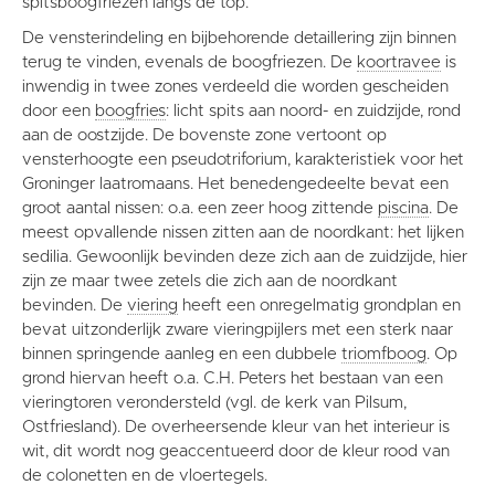
spitsboogfriezen langs de top.
De vensterindeling en bijbehorende detaillering zijn binnen
terug te vinden, evenals de boogfriezen. De
koortravee
is
inwendig in twee zones verdeeld die worden gescheiden
door een
boogfries
: licht spits aan noord- en zuidzijde, rond
aan de oostzijde. De bovenste zone vertoont op
vensterhoogte een pseudotriforium, karakteristiek voor het
Groninger laatromaans. Het benedengedeelte bevat een
groot aantal nissen: o.a. een zeer hoog zittende
piscina
. De
meest opvallende nissen zitten aan de noordkant: het lijken
sedilia. Gewoonlijk bevinden deze zich aan de zuidzijde, hier
zijn ze maar twee zetels die zich aan de noordkant
bevinden. De
viering
heeft een onregelmatig grondplan en
bevat uitzonderlijk zware vieringpijlers met een sterk naar
binnen springende aanleg en een dubbele
triomfboog
. Op
grond hiervan heeft o.a. C.H. Peters het bestaan van een
vieringtoren verondersteld (vgl. de kerk van Pilsum,
Ostfriesland). De overheersende kleur van het interieur is
wit, dit wordt nog geaccentueerd door de kleur rood van
de colonetten en de vloertegels.