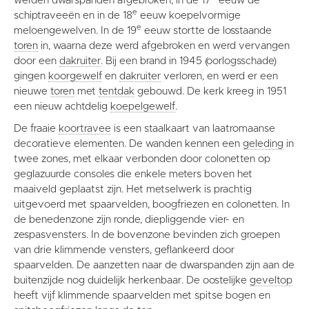
werden dwarspanden afgebroken, in de 17
eeuw de
e
schiptraveeën en in de 18
eeuw koepelvormige
e
meloengewelven. In de 19
eeuw stortte de losstaande
toren
in, waarna deze werd afgebroken en werd vervangen
door een
dakruiter
. Bij een brand in 1945 (oorlogsschade)
gingen
koorgewelf
en
dakruiter
verloren, en werd er een
nieuwe
toren
met
tentdak
gebouwd. De kerk kreeg in 1951
een nieuw achtdelig
koepelgewelf
.
De fraaie
koortravee
is een staalkaart van laatromaanse
decoratieve elementen. De wanden kennen een
geleding
in
twee zones, met elkaar verbonden door colonetten op
geglazuurde consoles die enkele meters boven het
maaiveld geplaatst zijn. Het metselwerk is prachtig
uitgevoerd met spaarvelden, boogfriezen en colonetten. In
de benedenzone zijn ronde, diepliggende vier- en
zespasvensters. In de bovenzone bevinden zich groepen
van drie klimmende vensters, geflankeerd door
spaarvelden. De aanzetten naar de dwarspanden zijn aan de
buitenzijde nog duidelijk herkenbaar. De oostelijke
geveltop
heeft vijf klimmende spaarvelden met spitse bogen en