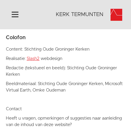
KERK TERMUNTEN
Colofon
Home
Algemeen
Content: Stichting Oude Groninger Kerken
Historie
Realisatie:
Slash2
webdesign
Omgeving
Redactie (tekstueel en beeld): Stichting Oude Groninger
Kerken
Activiteiten
Beeldmateriaal: Stichting Oude Groninger Kerken, Microsoft
Foto's
Virtual Earth, Omke Oudeman
Steun ons
Contact
Contact
Vaktaal
Heeft u vragen, opmerkingen of suggesties naar aanleiding
van de inhoud van deze website?