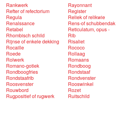
Rankwerk
Rayonnant
Refter of refectorium
Register
Regula
Reliek of relikwie
Renalssance
Rens-of schubbendak
Retabel
Reticulatum, opus -
Rhombisch schild
Rib
Rijnse of enkele dekking
Risaliet
Rocaille
Rococo
Roede
Rollaag
Rolwerk
Romaans
Romano-gotiek
Rondboog
Rondboogfries
Rondstaaf
Rondstaafrib
Rondvenster
Roosvenster
Rooswinkel
Rouwbord
Rozet
Rugpositief of rugwerk
Ruitschild