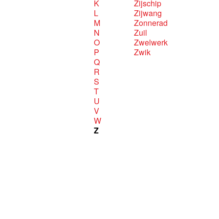
K
Zijschip
L
Zijwang
M
Zonnerad
N
Zuil
O
Zwelwerk
P
Zwik
Q
R
S
T
U
V
W
Z