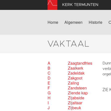
KERK TERMUNTEN
Home
Algemeen
Historie
O
VAKTAAL
A
Zaagtandfries
Dunn
B
Zaalkerk
verbi
C
Zadeldak
orgel
D
Zakgoot
E
Zaling
F
Zandsteen
ZIE 
G
Ziende kap
H
Zijabside
I
Zijaltaar
J
Zijbeuk