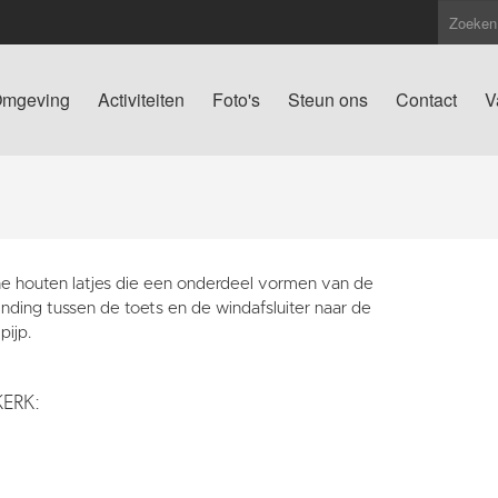
mgeving
Activiteiten
Foto's
Steun ons
Contact
V
e houten latjes die een onderdeel vormen van de
nding tussen de toets en de windafsluiter naar de
pijp.
KERK: