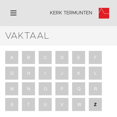
KERK TERMUNTEN
VAKTAAL
Home
Algemeen
Historie
A
B
C
D
E
F
Omgeving
Activiteiten
G
H
I
J
K
L
Foto's
Steun ons
M
N
O
P
Q
R
Contact
Vaktaal
S
T
U
V
W
Z