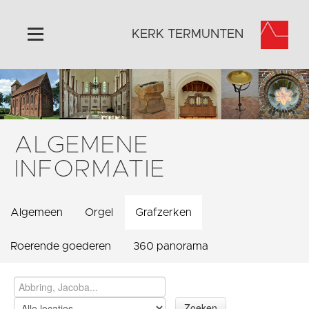
KERK TERMUNTEN
Home
Algemeen
Historie
ALGEMENE
Omgeving
INFORMATIE
Activiteiten
Foto's
Algemeen
Orgel
Grafzerken
Steun ons
Contact
Roerende goederen
360 panorama
Vaktaal
Zoeken