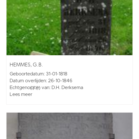
HEMMES, G.B.
Geboortedatum: 31-01-1818
Datum overlijden: 26-10-1846
Echtgeno(o)t(e) van: D.H. Derksema
Lees meer