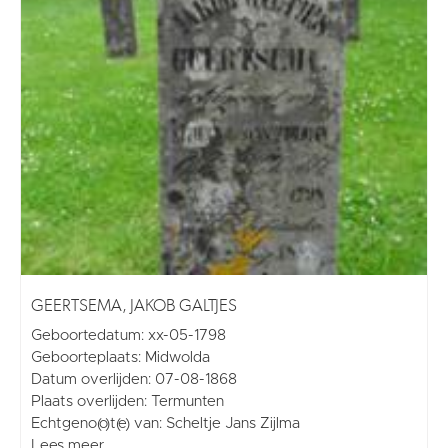
GEERTSEMA, JAKOB GALTJES
Geboortedatum: xx-05-1798
Geboorteplaats: Midwolda
Datum overlijden: 07-08-1868
Plaats overlijden: Termunten
Echtgeno(o)t(e) van: Scheltje Jans Zijlma
Lees meer