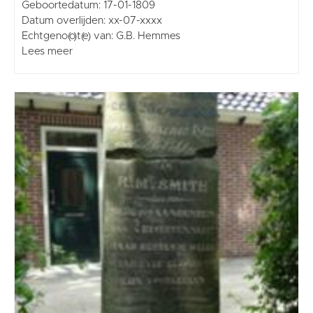
Geboortedatum: 17-01-1809
Datum overlijden: xx-07-xxxx
Echtgeno(o)t(e) van: G.B. Hemmes
Lees meer