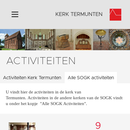
KERK TERMUNTEN
Home
Algemeen
Historie
ACTIVITEITEN
Omgeving
Activiteiten
Activiteiten Kerk Termunten
Alle SOGK activiteiten
Foto's
U vindt hier de activiteiten in de kerk van
Steun ons
Termunten. Activiteiten in de andere kerken van de SOGK vindt
Contact
u onder het kopje "Alle SOGK Activiteiten".
Vaktaal
9