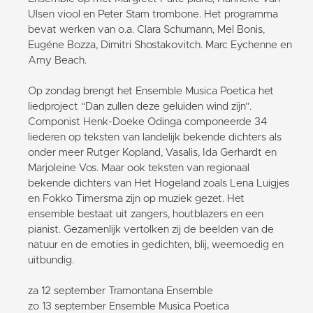
Ulsen viool en Peter Stam trombone. Het programma
bevat werken van o.a. Clara Schumann, Mel Bonis,
Eugéne Bozza, Dimitri Shostakovitch. Marc Eychenne en
Amy Beach.
Op zondag brengt het Ensemble Musica Poetica het
liedproject “Dan zullen deze geluiden wind zijn”.
Componist Henk-Doeke Odinga componeerde 34
liederen op teksten van landelijk bekende dichters als
onder meer Rutger Kopland, Vasalis, Ida Gerhardt en
Marjoleine Vos. Maar ook teksten van regionaal
bekende dichters van Het Hogeland zoals Lena Luigjes
en Fokko Timersma zijn op muziek gezet. Het
ensemble bestaat uit zangers, houtblazers en een
pianist. Gezamenlijk vertolken zij de beelden van de
natuur en de emoties in gedichten, blij, weemoedig en
uitbundig.
za 12 september Tramontana Ensemble
zo 13 september Ensemble Musica Poetica