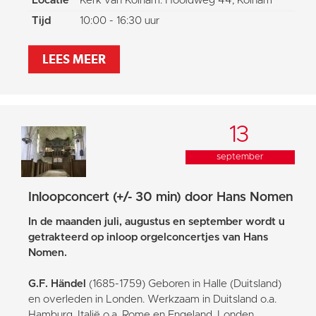
Locatie
Kerk van Kolham: Hoofdweg 44, Kolham
Tijd
10:00 - 16:30 uur
LEES MEER
13
september
Inloopconcert (+/- 30 min) door Hans Nomen
In de maanden juli, augustus en september wordt u
getrakteerd op inloop orgelconcertjes van Hans
Nomen.
G.F. Händel
(1685-1759) Geboren in Halle (Duitsland)
en overleden in Londen. Werkzaam in Duitsland o.a.
Hamburg, Italië o.a. Rome en Engeland, Londen.